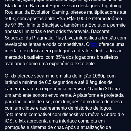
Blackjack e Baccarat Squeeze são destaques. Lightning
Roulette, da Evolution Gaming, oferece multiplicadores até
500x, com apostas entre R$5-R$50,000 e retorno teórico
de 97.3%. Infinite Blackjack, também da Evolution, permite
apostas ilimitadas e tem odds favoráveis. Baccarat
Squeeze, da Pragmatic Play Live, intensifica a tensão com
revelações lentas e odds competitivas. O
fxfx
oferece uma
interface exclusiva em português e dealers dedicados ao
mercado brasileiro, com 85% dos jogadores brasileiros
avaliando como uma experiência excelente.
O fxfx oferece streaming em alta definição 1080p com
latência mínima de 0.5 segundos e até 8 ângulos de
câmera para uma experiência imersiva. O áudio 3D cria
um ambiente sonoro envolvente. A plataforma é projetada
para facilidade de uso, com funções como troca de mesa
com um clique e rastreamento de histórico de jogos.
Totalmente compatível com dispositivos móveis Android e
iOS, o fxfx apresenta uma interface completa em
português e sistema de chat. Após a atualização da