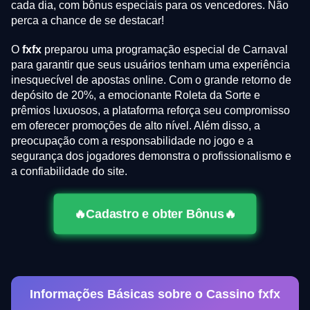
cada dia, com bônus especiais para os vencedores. Não
perca a chance de se destacar!
O
fxfx
preparou uma programação especial de Carnaval
para garantir que seus usuários tenham uma experiência
inesquecível de apostas online. Com o grande retorno de
depósito de 20%, a emocionante Roleta da Sorte e
prêmios luxuosos, a plataforma reforça seu compromisso
em oferecer promoções de alto nível. Além disso, a
preocupação com a responsabilidade no jogo e a
segurança dos jogadores demonstra o profissionalismo e
a confiabilidade do site.
🔥Cadastro e obter Bônus🔥
Informações Básicas sobre o Cassino fxfx