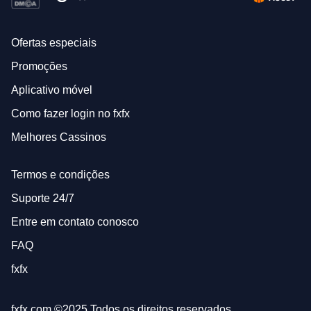
Ofertas especiais
Promoções
Aplicativo móvel
Como fazer login no fxfx
Melhores Cassinos
Termos e condições
Suporte 24/7
Entre em contato conosco
FAQ
fxfx
fxfx.com ©2025 Todos os direitos reservados.