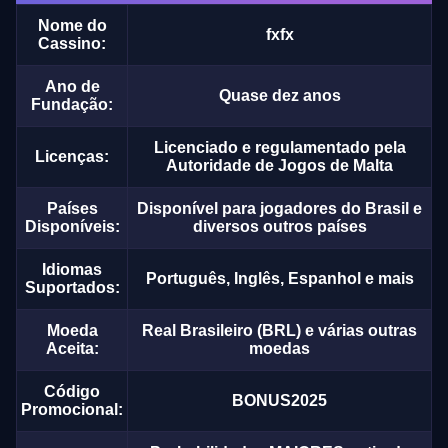
Nome do
fxfx
Cassino:
Ano de
Quase dez anos
Fundação:
Licenciado e regulamentado pela
Licenças:
Autoridade de Jogos de Malta
Países
Disponível para jogadores do Brasil e
Disponíveis:
diversos outros países
Idiomas
Português, Inglês, Espanhol e mais
Suportados:
Moeda
Real Brasileiro (BRL) e várias outras
Aceita:
moedas
Código
BONUS2025
Promocional: