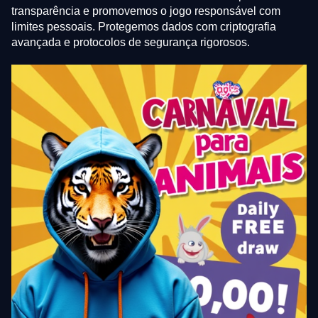
transparência e promovemos o jogo responsável com
limites pessoais. Protegemos dados com criptografia
avançada e protocolos de segurança rigorosos.