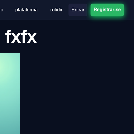
no
plataforma
colidir
Entrar
Registrar-se
 fxfx