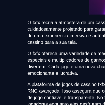
O fxfx recria a atmosfera de um cass
cuidadosamente projetado para garan
de uma experiência imersiva e autênt
cassino para a sua tela.
O fxfx oferece uma variedade de m
especiais e multiplicadores de ganho
divertem. Cada jogo é uma nova chanc
emocionante e lucrativa.
A plataforma de jogos de cassino fxf
RNG avançada. Isso assegura que cad
de jogo confiável e transparente. No 
jogadores enquanto eles desfrutam de