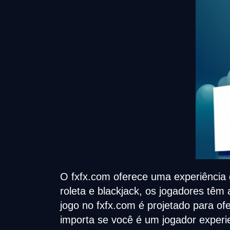
O fxfx.com oferece uma experiência 
roleta e blackjack, os jogadores têm 
jogo no fxfx.com é projetado para of
importa se você é um jogador experi