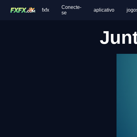
Conecte-
fxfx
aplicativo
jogo
se
Junt