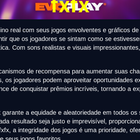
ino real com seus jogos envolventes e gráficos de 
tir que os jogadores se sintam como se estivesse
ica. Com sons realistas e visuais impressionantes,
ecanismos de recompensa para aumentar suas ch
s, os jogadores podem aproveitar oportunidades ex
e de conquistar prêmios incríveis, tornando a exp
x garante a equidade e aleatoriedade em todos os s
a resultado seja justo e imprevisível, proporcio
fxfx, a integridade dos jogos é uma prioridade, of
 seus jogos favoritos.